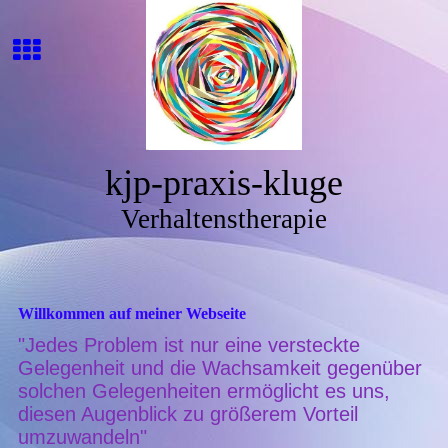
kjp-praxis-kluge
Verhaltenstherapie
Willkommen auf meiner Webseite
"Jedes Problem ist nur eine versteckte
Gelegenheit und die Wachsamkeit gegenüber
solchen Gelegenheiten ermöglicht es uns,
diesen Augenblick zu größerem Vorteil
umzuwandeln"